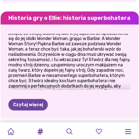
Historia gry o Ellie: historia superbohatera
Dołącz do swojej ulubionej lalki w jej dążeniu do upodobnienia
się do jej idolki Wonder Woman, grając w Barbie: A Wonder
Woman Story! Piękna Barbie od zawsze podziwia Wonder
Woman, a teraz chce być taka, jak jej bohaterski wzór do
naśladowania. Oczywiście w ciągu dnia musi ukrywać swoją
sekretną tożsamość, i tu wkraczasz Ty! Stwórz dla niej fajny,
modny strój dzienny, uzupełniony uroczym makijażem na
całą twarz, który dopełni jej fajny strój. Gdy zapadnie noc,
przemień Barbie w niesamowitego superbohatera, którym
chce być. Stwórz idealny kostium superbohatera i nie
zapomnij o perfekcyjnych dodatkach do jej wyglądu, aby
mogła uzyskać ten dziki klimat Wonder Woman. Dobra
robota! Teraz Barbie jest gotowa, by uratować świat! Baw się
dobrze grając w Barbie: Historia Wonder Woman!
Czytaj więcej
TIKTOK
ELSA
I
CO
BYM
UPIORNY
HALLOWEEN
OBSESJA
POLINEZYJSKA
KSIĘŻNICZKI
E-
WYZWANIE
GRA
POWRÓT
DZIEWCZYNA
GIRLS
VAIANA
Z
ZAŁOŻYŁA,
MAKIJAŻ
W
W
KSIĘŻNICZKA
FASHION
KSIĘŻNICZEK
UBIERZ
DO