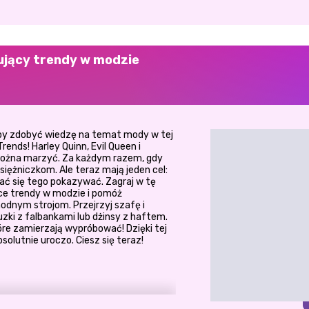
rujący trendy w modzie
 by zdobyć wiedzę na temat mody w tej
Trends! Harley Quinn, Evil Queen i
 można marzyć. Za każdym razem, gdy
księżniczkom. Ale teraz mają jeden cel:
ać się tego pokazywać. Zagraj w tę
ące trendy w modzie i pomóż
nym strojom. Przejrzyj szafę i
uzki z falbankami lub dżinsy z haftem.
óre zamierzają wypróbować! Dzięki tej
olutnie uroczo. Ciesz się teraz!