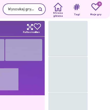
0
Strona
Tagi
Moje gry
główna