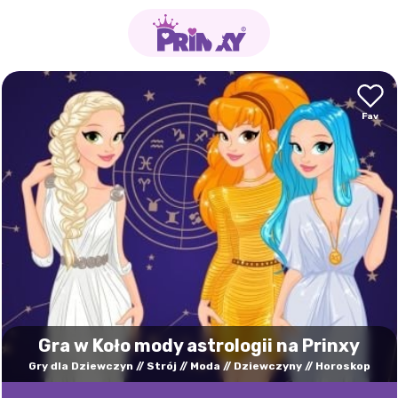
Gra w Koło mody astrologii na Prinxy
Gry dla Dziewczyn
Strój
Moda
Dziewczyny
Horoskop