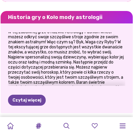
Historia gry o Koło mody astrologii
W tej zabawnej grze o nazwie Astrology Fashion Wheel
możesz odkryć swoje szczęśliwe stroje zgodnie ze swoim
znakiem astralnym! Więc czym są? Byk, Waga czy Ryby? W
tej ekscytującej grze dostępnych jest wszystkie dwanaście
znaków, a wszystko, co musisz zrobić, to wybrać swój.
Najpierw spersonalizuj swoją dziewczynę, wybierając kolor jej
oczu oraz ładną i modną szminkę. Następnie przejdź do
części dotyczącej przebierania się. Możesz najpierw
przeczytać swój horoskop, który powie ci kilka rzeczy o
twojej osobowości, który jest twoim szczęśliwym strojem, a
także twoim szczęśliwym kolorem. Baran świetnie
wyglądałby z długim czerwonym trenczem i złotym paskiem
w talii i dwoma zaplecionymi koczkami, Lew pokaże swoją
dziką stronę z dużą objętością włosów i krótką złotą
Czytaj więcej
sukienką z długimi rękawami, podczas gdy Koziorożec jest
elegancki i ma klasę w pomarańczowej koszuli z kokardą,
futrzanej kamizelce i czarnych spodniach. Ale możesz też
wypróbować inne stroje. Możesz przymierzyć niebieskie lub
TIKTOK
ELSA
I
CO
BYM
UPIORNY
HALLOWEEN
OBSESJA
POLINEZYJSKA
KSIĘŻNICZKI
E-
WYZWANIE
GRA
POWRÓT
rude włosy, czarną skórzaną kamizelkę z ćwiekami,
DZIEWCZYNA
błyszczącą niebieską spódniczkę lub białą sukienkę w
GIRLS
VAIANA
Z
ZAŁOŻYŁA,
MAKIJAŻ
W
W
KSIĘŻNICZKA
FASHION
KSIĘŻNICZEK
UBIERZ
DO
greckim stylu i wspaniałe dodatki. Świetnie się bawić!