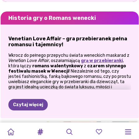
Historia gry o Romans wenecki
Venetian Love Affair – gra przebieranek pełna
romansu i tajemnicy!
Wkrocz do pełnego przepychu świata weneckich maskarad z
Venetian Love Affair
, oszałamiającą
grą w przebieranki
,
która łączy
romans walentynkowy
z
czarem słynnego
festiwalu masek w Wenecji
! Niezależnie od tego, czy
jesteś fashionistką, fanką bajkowego romansu, czy po prostu
uwielbiasz eleganckie gry w przebieranki dla dziewcząt, ta
gra jest idealną ucieczką do świata luksusu, miłości i
tajemnicy.
Zaprojektuj zapierające dech w piersiach stylizacje
Czytaj więcej
maskaradowe
Stwórz hipnotyzujące maski
– Wybierz spośród
misternych wzorów koronek, błyszczących klejnotów i
BUBBLE
INSTAGIRLS
WALENTYNKOW
WALENTYNKOWA
POPSY
BAL
2
RANDKI
WALENTYNKOW
POŚPIECH
IMPREZA
delikatnych piór, aby stworzyć najbardziej zapierające dech
w piersiach maski.
TEA:
WALENTYNKOWE
MAHJONG
RANDKA
SURPRISE:
POWITALNY
Z
SUM
KSIĘŻNICZEK
WALENTYNKOWA