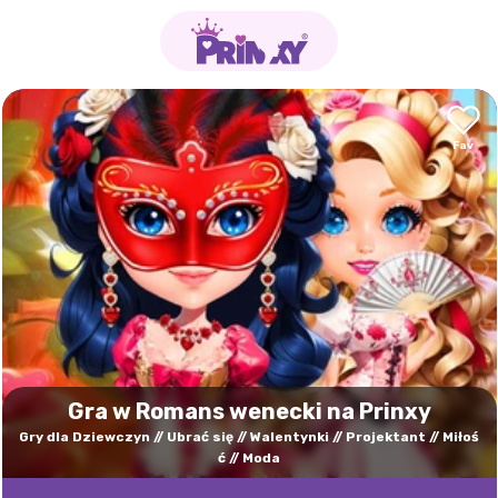
Gra w Romans wenecki na Prinxy
Gry dla Dziewczyn
Ubrać się
Walentynki
Projektant
Miłoś
ć
Moda