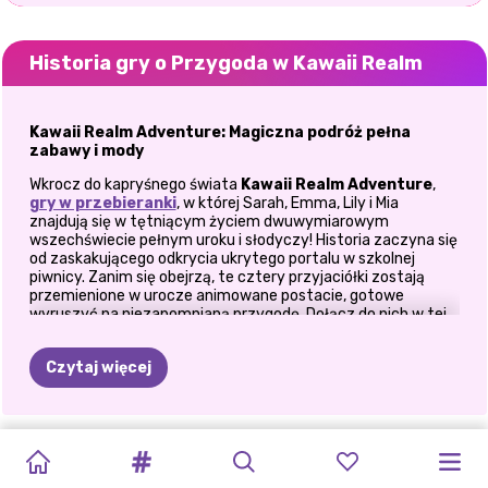
Historia gry o Przygoda w Kawaii Realm
Kawaii Realm Adventure: Magiczna podróż pełna
zabawy i mody
Wkrocz do kapryśnego świata
Kawaii Realm Adventure
,
gry w przebieranki
, w której Sarah, Emma, Lily i Mia
znajdują się w tętniącym życiem dwuwymiarowym
wszechświecie pełnym uroku i słodyczy! Historia zaczyna się
od zaskakującego odkrycia ukrytego portalu w szkolnej
piwnicy. Zanim się obejrzą, te cztery przyjaciółki zostają
przemienione w urocze animowane postacie, gotowe
wyruszyć na niezapomnianą przygodę. Dołącz do nich w tej
kawaii misji wypełnionej modą, zabawą i przyjaźnią!
Magiczna transformacja
Czytaj więcej
To, co zaczyna się jako zwykły dzień szkolny, szybko staje się
niezwykłe, gdy Sarah i jej przyjaciele natrafiają na tajemniczy
portal. Portal zabiera ich do czarującego Kawaii Realm, krainy
GOLDIE
KRÓLOWA
GRA
UBIERANKI
GABINET
OKNO
WARSZTAT
KROPKOWANA
MOJE
COSPLAY
TWÓRCA
ELLIE
pastelowych odcieni, błyszczącego nieba i nieograniczonych
możliwości wyrażania siebie poprzez modę i makijaż. Ich
ZNISZCZYŁA
MAHJONGA
PASTEL
ŚWIĄTECZNE
CHIRURGICZNY
ZAKUPÓW
ŚWIĘTEGO
DZIEWCZYNA
IDEALNE
Z
KSIĘŻNICZEK
KAWAII