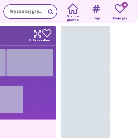
0
Strona
Tagi
Moje gry
główna