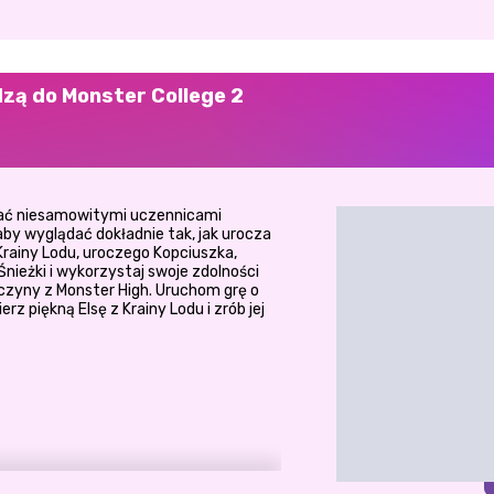
dzą do Monster College 2
tać niesamowitymi uczennicami
by wyglądać dokładnie tak, jak urocza
Krainy Lodu, uroczego Kopciuszka,
Śnieżki i wykorzystaj swoje zdolności
czyny z Monster High. Uruchom grę o
rz piękną Elsę z Krainy Lodu i zrób jej