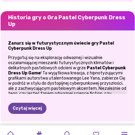
Historia gry o Gra Pastel Cyberpunk Dress
Up
Zanurz się w futurystycznym świecie gry Pastel
Cyberpunk Dress Up
Przygotuj się na eksplorację odważnej i wizualnie
oszałamiającej mieszanki futurystycznych klimatów i
delikatnych pastelowych odcieni w grze
Pastel Cyberpunk
Dress Up Game
! Ta wyjątkowa kreacja, z hipnotyzującymi
grafikami autorstwa utalentowanego Lee Yana, zabierze Cię
w podróż w stylu do dystopijnej cyberpunkowej przyszłości,
ale z zachwycającym pastelowym akcentem. Niezależnie od
tego, czy jesteś fanem odważnej science fiction, czy
delikatnej, marzycielskiej estetyki, ta
gra w przebieranki
łączy w sobie to, co najlepsze z obu światów, zapewniając
Czytaj więcej
naprawdę urzekające doświadczenie.
Świeże spojrzenie na cyberpunk
Tradycyjnie cyberpunk to ponura dystopijna przyszłość,
SYMULATOR
ZIMOWA
UBIERANKI
CYBERPUNKOWA
LOOKBOOK
CYBERPUNKOW
STYL
NEONOWA
KSIĘŻNICZKI
ELLIE
zaawansowana technologia i awangardowa moda