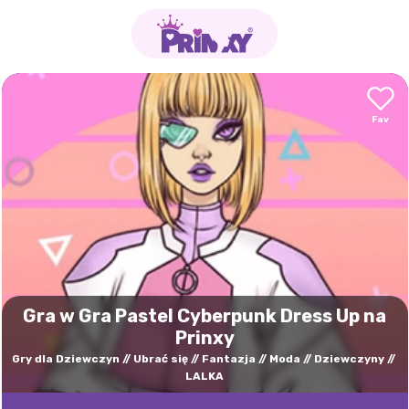
Gra w Gra Pastel Cyberpunk Dress Up na
Prinxy
Gry dla Dziewczyn
Ubrać się
Fantazja
Moda
Dziewczyny
LALKA