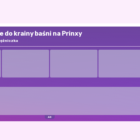
e do krainy baśni na Prinxy
iężniczka