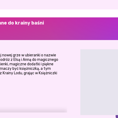
ane do krainy baśni
j nowej grze w ubieranki o nazwie
podróż z Elsą i Anną do magicznego
kienki, magiczne dodatki i piękne
 znaczy być księżniczką, a tym
 Krainy Lodu, grając w Księżniczki