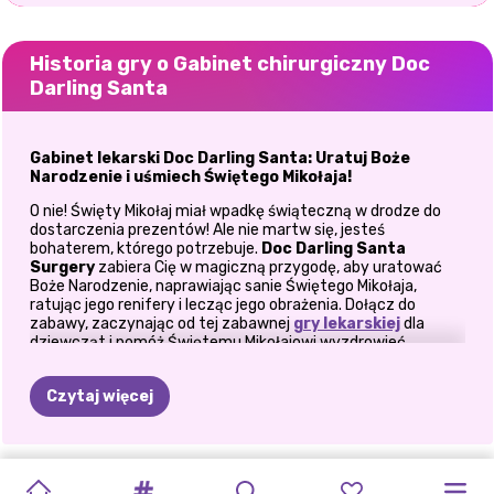
Historia gry o Gabinet chirurgiczny Doc
Darling Santa
Gabinet lekarski Doc Darling Santa: Uratuj Boże
Narodzenie i uśmiech Świętego Mikołaja!
O nie! Święty Mikołaj miał wpadkę świąteczną w drodze do
dostarczenia prezentów! Ale nie martw się, jesteś
bohaterem, którego potrzebuje.
Doc Darling Santa
Surgery
zabiera Cię w magiczną przygodę, aby uratować
Boże Narodzenie, naprawiając sanie Świętego Mikołaja,
ratując jego renifery i lecząc jego obrażenia. Dołącz do
zabawy, zaczynając od tej zabawnej
gry lekarskiej
dla
dziewcząt i pomóż Świętemu Mikołajowi wyzdrowieć,
przygotuj go na noc Bożego Narodzenia i upewnij się, że
każdy prezent dotrze do celu na czas.
Czytaj więcej
Pierwszy przystanek: napraw sanie Świętego Mikołaja
i zjednocz renifery
Zanim Święty Mikołaj będzie mógł kontynuować swoją
GRA
OKNO
CZARNO-
WYZWANIE
ZRÓB
TO
WARSZTAT
RÓŻOWE
MAGICZNE
ŚWIĘTA
BFF
FERIE
FROZEN
PRZYGOTUJ
magiczną podróż, jego kultowe sanie potrzebują Twojej