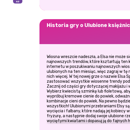
Historia gry o Ulubione księżni
Wiosna wreszcie nadeszła, a Elsa nie może 
najnowszych trendów, które kształtują ten 
internetu w poszukiwaniu najnowszych wiose
ulubionych na ten miesiąc, więc zagraj w tę 
nich więcej. W tej nowej grze o nazwie Elsa 
zastosować wszystkie wiosenne trendy podcz
Zacznij od części gry dotyczącej makijażu i 
Wybierz kwiecistą szminkę lub fioletową, a
wypróbuj kremowe cienie do powiek, odważne
kombinacje cieni do powiek. Na pewno będzie
wszystkich! Ulubionymi przebraniami Elsy są 
wycięcia i falbany, które nadają jej kobiecy
fryzurę, a następnie dodaj swoje ulubione rz
wyciętymi kwiatami i dopasuj ją do fajnyc
białą koszulową sukienkę, która jest tak mo