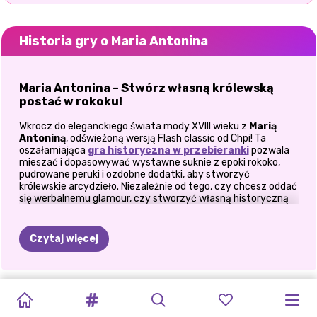
Historia gry o Maria Antonina
Maria Antonina – Stwórz własną królewską
postać w rokoku!
Wkrocz do eleganckiego świata mody XVIII wieku z
Marią
Antoniną
, odświeżoną wersją Flash classic od Chpi! Ta
oszałamiająca
gra historyczna w przebieranki
pozwala
mieszać i dopasowywać wystawne suknie z epoki rokoko,
pudrowane peruki i ozdobne dodatki, aby stworzyć
królewskie arcydzieło. Niezależnie od tego, czy chcesz oddać
się werbalnemu glamour, czy stworzyć własną historyczną
postać, ta gra jest pozycją obowiązkową dla miłośników
mody vintage!
Czytaj więcej
Zaprojektuj idealny styl rokoko!
W
Marie Antoinette
będziesz mieć dostęp do zapierającej
dech w piersiach garderoby inspirowanej latami 1700.
PRZEMIANA
KONCERTOWA
GROOVY
GRA
GRA
LOL
STWÓRZ
E-
BABY
KREATOR
SEKRETNE
KREATOR
Wybierz spośród wykwintnych sukni, gorseciarskich topów i
DZIEWCZYNA
warstwowych spódnic, aby zaprojektować wygląd godny
I
GRA
OOTD
RETRO
2
PASTEL
UBIERANKA
SURPRISE
WŁASNĄ
DOLL
AWATARÓW
ŻYCIE
AWATARÓW