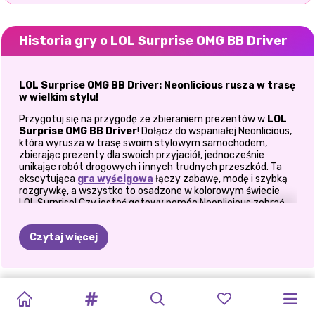
Historia gry o LOL Surprise OMG BB Driver
LOL Surprise OMG BB Driver: Neonlicious rusza w trasę
w wielkim stylu!
Przygotuj się na przygodę ze zbieraniem prezentów w
LOL
Surprise OMG BB Driver
! Dołącz do wspaniałej Neonlicious,
która wyrusza w trasę swoim stylowym samochodem,
zbierając prezenty dla swoich przyjaciół, jednocześnie
unikając robót drogowych i innych trudnych przeszkód. Ta
ekscytująca
gra wyścigowa
łączy zabawę, modę i szybką
rozgrywkę, a wszystko to osadzone w kolorowym świecie
LOL Surprise! Czy jesteś gotowy pomóc Neonlicious zebrać
wszystkie niespodzianki, nie wyczerpując przy tym mocy?
Jedź, zbieraj i omijaj przeszkody!
Czytaj więcej
W
LOL Surprise OMG BB Driver
głównym celem jest
prowadzenie samochodu Neonlicious przez żywe i
wymagające poziomy, zbierając jak najwięcej prezentów,
UBIERANKI
SUPERGWIAZDA
GALA
SPEKTAKL
LETNIA
BIŻUTERIA
TRENDY
W
DZIWNA
KAWIARNIA
WYZWANIE
PRZYGODY
unikając przeszkód. Uważaj na roboty drogowe, dziury i inne
zagrożenia, które spowolnią Cię i rozładują baterię. Uważaj na
I
KARIERA
JESIENNEGO
W
STYLU
DZIEWCZYNA
Z
MAKIJAŻU
MODA
MILKSHAKE
SUPER
DORY
W