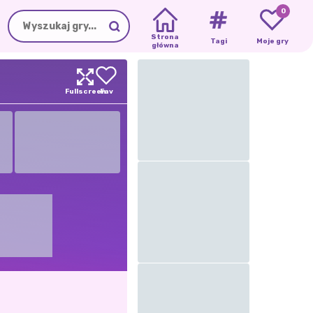
0
Strona
Tagi
Moje gry
główna