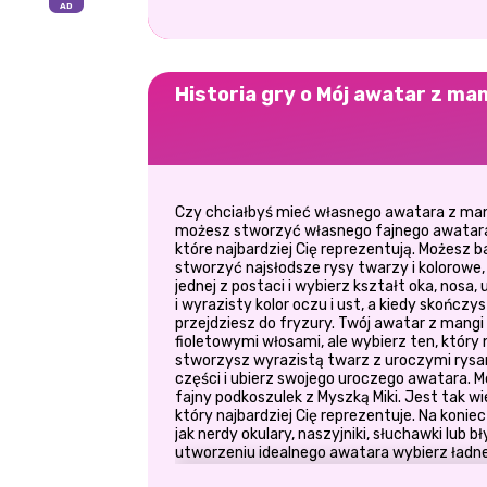
Historia gry o Mój awatar z ma
Czy chciałbyś mieć własnego awatara z m
możesz stworzyć własnego fajnego awatara, 
które najbardziej Cię reprezentują. Możesz ba
stworzyć najsłodsze rysy twarzy i kolorowe,
jednej z postaci i wybierz kształt oka, nosa, 
i wyrazisty kolor oczu i ust, a kiedy skończy
przejdziesz do fryzury. Twój awatar z mangi
fioletowymi włosami, ale wybierz ten, który n
stworzysz wyrazistą twarz z uroczymi rysam
części i ubierz swojego uroczego awatara. 
fajny podkoszulek z Myszką Miki. Jest tak wi
który najbardziej Cię reprezentuje. Na konie
jak nerdy okulary, naszyjniki, słuchawki lub 
utworzeniu idealnego awatara wybierz ładne 
nowego awatara! Baw się dobrze grając w tę