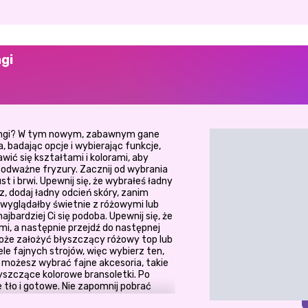
ngi
angi? W tym nowym, zabawnym gane
badając opcje i wybierając funkcje,
wić się kształtami i kolorami, aby
 odważne fryzury. Zacznij od wybrania
ust i brwi. Upewnij się, że wybrałeś ładny
sz, dodaj ładny odcień skóry, zanim
 wyglądałby świetnie z różowymi lub
ajbardziej Ci się podoba. Upewnij się, że
i, a następnie przejdź do następnej
Może założyć błyszczący różowy top lub
ele fajnych strojów, więc wybierz ten,
c możesz wybrać fajne akcesoria, takie
błyszczące kolorowe bransoletki. Po
tło i gotowe. Nie zapomnij pobrać
 zupełnie nową grę My Manga Avatar!