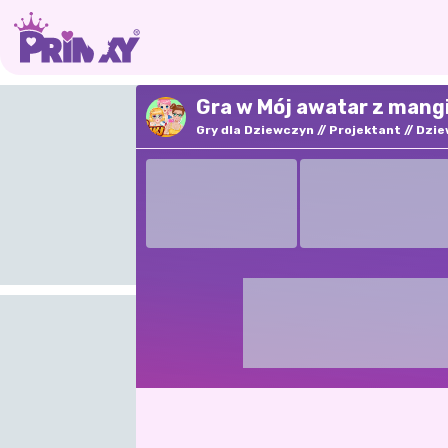
Gra w Mój awatar z mangi
Gry dla Dziewczyn
Projektant
Dzie