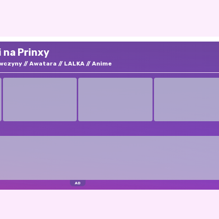
 na Prinxy
wczyny
Awatara
LALKA
Anime