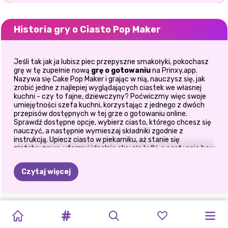
Historia gry o Ciasto Pop Maker
Jeśli tak jak ja lubisz piec przepyszne smakołyki, pokochasz
grę w tę zupełnie nową
grę o gotowaniu
na Prinxy.app.
Nazywa się Cake Pop Maker i grając w nią, nauczysz się, jak
zrobić jedne z najlepiej wyglądających ciastek we własnej
kuchni - czy to fajne, dziewczyny? Poćwiczmy więc swoje
umiejętności szefa kuchni, korzystając z jednego z dwóch
przepisów dostępnych w tej grze o gotowaniu online.
Sprawdź dostępne opcje, wybierz ciasto, którego chcesz się
nauczyć, a następnie wymieszaj składniki zgodnie z
instrukcją. Upiecz ciasto w piekarniku, aż stanie się
złotobrązowe, uformuj idealnie okrągłe kulki, a następnie baw
się dekorując je kolorowym lukrem, posypką, dziewczęcymi
kokardkami i innymi słodkimi dodatkami, które z łatwością
Czytaj więcej
zmienią je w jadalne dzieła sztuki . Baw się dobrze grając w
gry o pieczeniu
online na Prinxy.app!
TRUSKAWKA
WYSTRÓJ
FROZEN
CIASTO
PRZERÓBKA
NIESPODZIANK
FASHIONISTKI:
NOWOŻEŃCY!
POWRÓT
NEONOWA
SIOSTRY
DEKORACJA
DOMU:
CHRISTMAS:
POP
STRUMIENIOWA
DO
TRENDY
WYSTRÓJ
DO
MODA
RAZEM
NA
DOMU