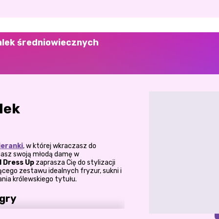
lalek średniowiecznych
lek
ieranki
, w której wkraczasz do
niasz swoją młodą damę w
l Dress Up
zaprasza Cię do stylizacji
cego zestawu idealnych fryzur, sukni i
nia królewskiego tytułu.
gry