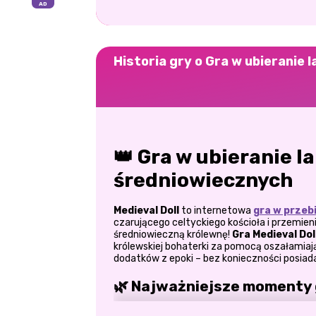
Historia gry o Gra w ubieranie 
👑 Gra w ubieranie la
średniowiecznych
Medieval Doll
to internetowa
gra w przeb
czarującego celtyckiego kościoła i przemie
średniowieczną królewnę!
Gra Medieval Dol
królewskiej bohaterki za pomocą oszałamiają
dodatków z epoki – bez konieczności posiada
🌿 Najważniejsze momenty 
1. Sekcja włosów