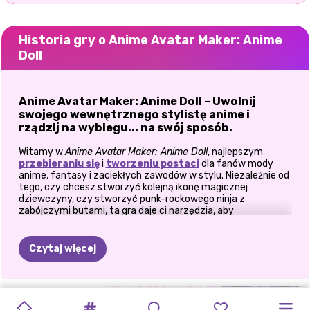
Historia gry o Anime Avatar Maker: Anime
Doll
Anime Avatar Maker: Anime Doll – Uwolnij
swojego wewnętrznego stylistę anime i
rządzij na wybiegu... na swój sposób.
Witamy w
Anime Avatar Maker: Anime Doll
, najlepszym
przebieraniu się
i
tworzeniu postaci
dla fanów mody
anime, fantasy i zaciekłych zawodów w stylu. Niezależnie od
tego, czy chcesz stworzyć kolejną ikonę magicznej
dziewczyny, czy stworzyć punk-rockowego ninja z
zabójczymi butami, ta gra daje ci narzędzia, aby
urzeczywistnić twoje marzenia o anime.
🎨 Dostosuj jak profesjonalista
Czytaj więcej
Zacznij od płótna: wybierz spośród różnych odcieni skóry,
kształtów twarzy i wyrazów oczu. Następnie odkryj
skarbnicę fryzur — od pastelowych podwójnych kucyków po
KOREAŃSKI
GACHA
GACHA
GRA
CHIBI
PRZEMIANA
E-
TWÓRCA
MÓJ
kolczaste fryzury bohatera. Zaszalej z kolorem, wypróbuj