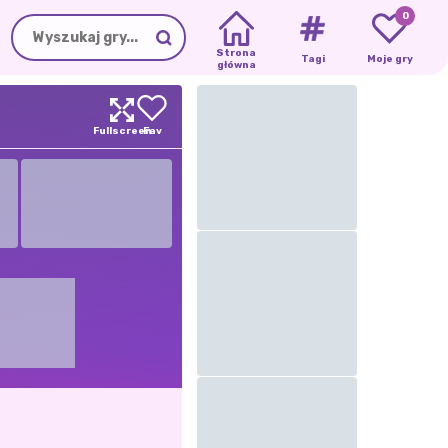
0
Strona
Tagi
Moje gry
główna