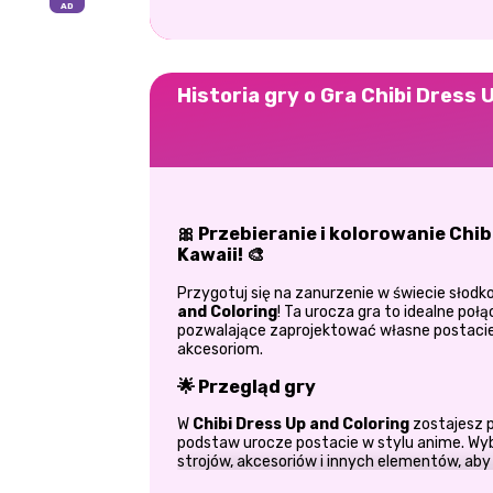
Historia gry o Gra Chibi Dress 
🎀 Przebieranie i kolorowanie Chib
Kawaii! 🎨
Przygotuj się na zanurzenie w świecie słodk
and Coloring
! Ta urocza gra to idealne poł
pozwalające zaprojektować własne postacie c
akcesoriom.
🌟 Przegląd gry
W
Chibi Dress Up and Coloring
zostajesz p
podstaw urocze postacie w stylu anime. Wyb
strojów, akcesoriów i innych elementów, ab
Gdy Twoja lalka zostanie ubrana tak, aby zro