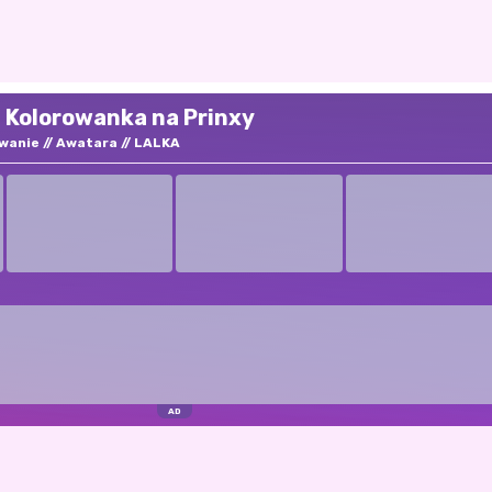
 i Kolorowanka na Prinxy
wanie
Awatara
LALKA