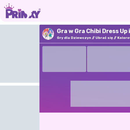
Gra w Gra Chibi Dress Up
Gry dla Dziewczyn
Ubrać się
Koloro