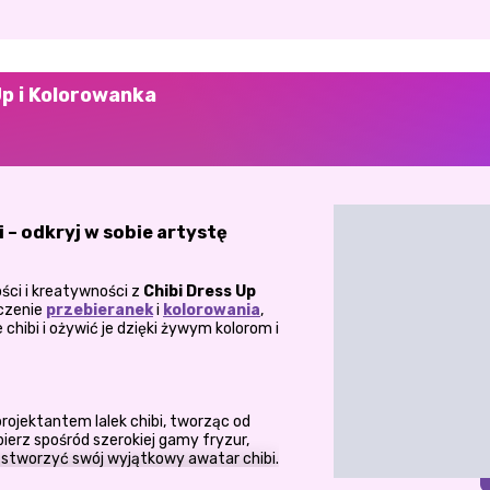
Up i Kolorowanka
i – odkryj w sobie artystę
ości i kreatywności z
Chibi Dress Up
ączenie
przebieranek
i
kolorowania
,
hibi i ożywić je dzięki żywym kolorom i
rojektantem lalek chibi, tworząc od
ierz spośród szerokiej gamy fryzur,
y stworzyć swój wyjątkowy awatar chibi.
biła wrażenie, czas dodać kolor! Użyj