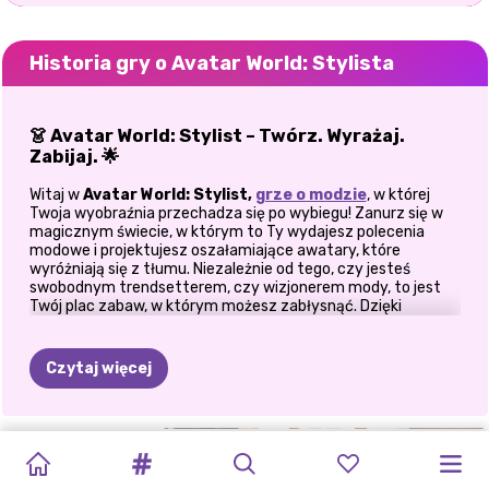
Historia gry o Avatar World: Stylista
👗 Avatar World: Stylist – Twórz. Wyrażaj.
Zabijaj.
🌟
Witaj w
Avatar World: Stylist,
grze o modzie
, w której
Twoja wyobraźnia przechadza się po wybiegu! Zanurz się w
magicznym świecie, w którym to Ty wydajesz polecenia
modowe i projektujesz oszałamiające awatary, które
wyróżniają się z tłumu. Niezależnie od tego, czy jesteś
swobodnym trendsetterem, czy wizjonerem mody, to jest
Twój plac zabaw, w którym możesz zabłysnąć. Dzięki
nieskończonej garderobie pełnej stylowych ubrań,
olśniewających dodatków i odważnych elementów,
Avatar
World: Stylist
pozwala Ci mieszać, dopasowywać i
Czytaj więcej
urzeczywistniać magię mody! Od codziennego szyku po
czerwony dywanowy blask, wygląd należy do Ciebie.
✨ Wejdź do swojej wirtualnej garderoby
DZIEWCZYNY
PAMIĘTNIK
GRA
CHIBI
PRZEMIANA
PIĘKNOŚĆ
MAKIJAŻ
STWÓRZ
BABY
KREATOR
MÓJ
Moda to nie tylko trendy — to ekspresja samego siebie. A w
WRÓŻKI
LALKI
DRESS
UP
I
GRIMMÓW
AWATARA
WŁASNĄ
DOLL
AWATARÓW
AWATAR