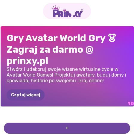
POŁĄCZENIE
AVATAR
WORLD:
AVATAR
WORLD:
AVATAR
WORLD:
AVATAR
WORLD:
STYLISTA
POSTACIE
ZE
LABUBU
I
AVATAR
WORLD:
NAJNOWSZA
Gry Avatar World Gry 👗
ŚWIATA
NAJLEPSZA
SALON
PIĘKNOŚCI
ROZPAKOWYWANIE
ZIMOWE
MIASTO
AVATARA
ŚWIATA
AVATARA
AWATAR
STYLISTA
WERSJA
AVATAR
Zagraj za darmo @
AVATARA:
KOLOROWANKA
SEKRETNYCH
WORLD
ŚCIEŻKA
DO
ZABAWEK
prinxy.pl
SCENY
Stwórz i udekoruj swoje własne wirtualne życie w
Avatar World Games! Projektuj awatary, buduj domy i
opowiadaj historie po swojemu. Graj online!
Czytaj więcej
+