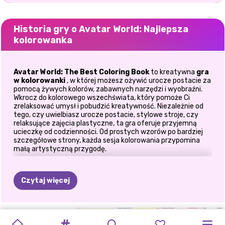
Historia gry o Avatar World: Najlepsza
kolorowanka
Avatar World: The Best Coloring Book
to kreatywna
gra
w kolorowanki
, w której możesz ożywić urocze postacie za
pomocą żywych kolorów, zabawnych narzędzi i wyobraźni.
Wkrocz do kolorowego wszechświata, który pomoże Ci
zrelaksować umysł i pobudzić kreatywność. Niezależnie od
tego, czy uwielbiasz urocze postacie, stylowe stroje, czy
relaksujące zajęcia plastyczne, ta gra oferuje przyjemną
ucieczkę od codzienności. Od prostych wzorów po bardziej
szczegółowe strony, każda sesja kolorowania przypomina
małą artystyczną przygodę.
🌈 Odkryj świat pełen kolorów
Czytaj więcej
Przygotuj się na zanurzenie w czarujących ilustracjach.
Pokoloruj piękne postacie inspirowane Avatarem
Odkryj dziewczyny w stylowych strojach, zwierzęta i
AVATAR
AVATAR
AVATAR
DOODLE:
KOLOROWANKA:
AVATAR
GRA
CHIBI
NAJNOWSZA
KOLOROWANKA
MÓJ
KREATOR
zabawne sceny