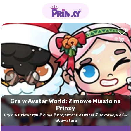
Gra w Avatar World: Zimowe Miasto na
Prinxy
Gry dla Dziewczyn
Zima
Projektant
Dzieci
Dekoracja
Św
iat awatara