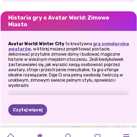
Historia gry o Avatar World: Zimowe
Miasto
Avatar World: Winter City
to kreatywna
gra symulacyjna
awatarów
, w której możesz projektować postacie,
dekorować przytulne zimowe domy i budować magiczne
historie w śnieżnym miejskim otoczeniu. Jeśli kiedykolwiek
zastanawiałeś się, jak wyrazić swoją osobowość poprzez
awatary, stroje i przestrzenie mieszkalne, ta gra oferuje
idealne rozwiązanie. Daje Ci ona pełną swobodę twórczą w
urokliwym, zimowym świecie pełnym stylu, opowieści i
wyobraźni.
🌨️ Stwórz swój zimowy świat
awatara
Czytaj więcej
W Avatar World: Winter City zaczynasz od stworzenia
niepowtarzalnej wirtualnej tożsamości. Wybieraj spośród
szerokiej gamy postaci, fryzur, strojów i dodatków, aby
TOCA
BRAINROTS:
MÓJ
DOM
MÓJ
TOCA
NAJNOWSZA
ŚWIAT
TOCA
FROZEN
NOWOŻEŃCY!
DEKORACJA
dopasować je do swojego nastroju lub pory roku. Osobiście