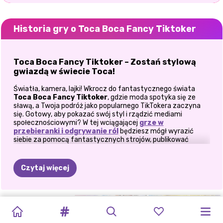
Historia gry o Toca Boca Fancy Tiktoker
Toca Boca Fancy Tiktoker – Zostań stylową
gwiazdą w świecie Toca!
Światła, kamera, lajki! Wkrocz do fantastycznego świata
Toca Boca Fancy Tiktoker
, gdzie moda spotyka się ze
sławą, a Twoja podróż jako popularnego TikTokera zaczyna
się. Gotowy, aby pokazać swój styl i rządzić mediami
społecznościowymi? W tej wciągającej
grze w
przebieranki i odgrywanie ról
będziesz mógł wyrazić
siebie za pomocą fantastycznych strojów, publikować
zdjęcia, zdobywać lajki, powiększać grono obserwujących i
budować swoje imperium influencerów — wszystko w
tętniący życiem świat Toca!
Czytaj więcej
O co tyle szumu?
W
Toca Boca Fancy Tiktoker
nie jesteś po prostu kolejną
NAJNOWSZA
TANIEC
ŚWIAT
LALKA
TRENDY
SUPERMODELKI
TIKTOK
JESIENNA
TIKTOK
OD
BLOGERKA
postacią — jesteś kolejną wielką rzeczą. Dostosuj swój
wygląd, przybieraj pozy w szykownych miejscach i publikuj
WERSJA
TIKTOK
LISY:
PAPIEROWA
TIKTOK:
Z
PLECIONE
MODA
NA
GIRLS
KSIĘŻNICZKI
O