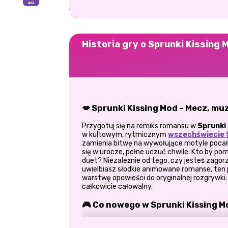
Historia gry o Sprunki Kissing 
💋 Sprunki Kissing Mod – Mecz, muz
Przygotuj się na remiks romansu w
Sprunki 
w kultowym, rytmicznym
wszechświecie 
zamienia bitwę na wywołujące motyle pocału
się w urocze, pełne uczuć chwile. Kto by pom
duet? Niezależnie od tego, czy jesteś zago
uwielbiasz słodkie animowane romanse, te
warstwę opowieści do oryginalnej rozgrywki. J
całkowicie całowalny.
🎮 Co nowego w Sprunki Kissing 
Sprunki Kissing Mod
przynosi więcej niż n