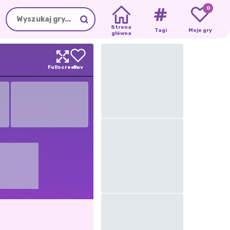
0
Strona
Tagi
Moje gry
główna