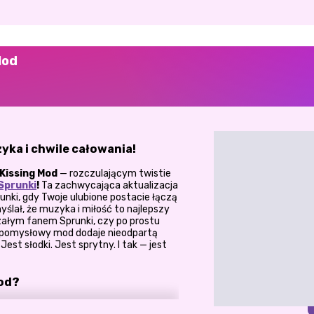
Mod
yka i chwile całowania!
Kissing Mod
— rozczulającym twistie
Sprunki
!
Ta zachwycająca aktualizacja
nki, gdy Twoje ulubione postacie łączą
yślał, że muzyka i miłość to najlepszy
rzałym fanem Sprunki, czy po prostu
n pomysłowy mod dodaje nieodpartą
est słodki. Jest sprytny. I tak — jest
Mod?
ową ścieżkę dźwiękową — przynosi serce.