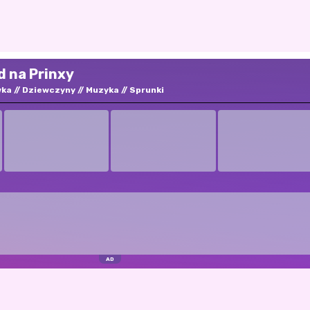
d na Prinxy
wka
Dziewczyny
Muzyka
Sprunki