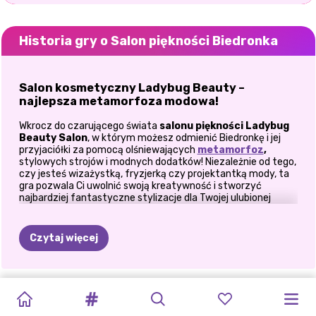
Historia gry o Salon piękności Biedronka
Salon kosmetyczny Ladybug Beauty –
najlepsza metamorfoza modowa!
Wkrocz do czarującego świata
salonu piękności Ladybug
Beauty Salon
, w którym możesz odmienić Biedronkę i jej
przyjaciółki za pomocą olśniewających
metamorfoz
,
stylowych strojów i modnych dodatków! Niezależnie od tego,
czy jesteś wizażystką, fryzjerką czy projektantką mody, ta
gra pozwala Ci uwolnić swoją kreatywność i stworzyć
najbardziej fantastyczne stylizacje dla Twojej ulubionej
superbohaterki! Czy jesteś gotowa wystylizować Biedronkę
jak nigdy dotąd? Zanurzmy się w
magii piękna
!
Czytaj więcej
Krok 1: Olśniewający makijaż i pielęgnacja
skóry!
Każdy superbohater musi wyglądać nieskazitelnie, nawet
STUDIO
BOGINI
KROPKOWANA
ZIMOWE
ZAKRĘCONA
ŁADNY
NIESPODZIANKA
KONKURS
TAJNA
DZIEWCZYNY
NOWA
JESIEŃ
poza służbą! Zacznij od relaksującej pielęgnacji skóry przed
nałożeniem:
GLAM
RDZENIA
DZIEWCZYNA
WAKACJE
WYPRZEDAŻ
PROJEKT
DLA
NA
MISJA
CHODZĄ
PRZYGODA
MODY