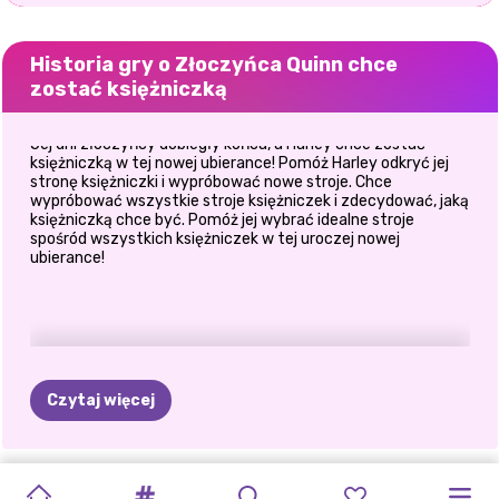
Historia gry o Złoczyńca Quinn chce
zostać księżniczką
Jej dni złoczyńcy dobiegły końca, a Harley chce zostać
księżniczką w tej nowej ubierance! Pomóż Harley odkryć jej
stronę księżniczki i wypróbować nowe stroje. Chce
wypróbować wszystkie stroje księżniczek i zdecydować, jaką
księżniczką chce być. Pomóż jej wybrać idealne stroje
spośród wszystkich księżniczek w tej uroczej nowej
ubierance!
Czytaj więcej
EKSTREMALNA
JESIENNA
HARLEY
ZŁOCZYŃCY
„NOWY
ZŁOCZYŃCA
TAJNA
ZŁOCZYŃCY
SEZON
SWATANIE
BLOGER