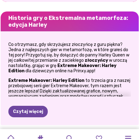
Historia gry o Ekstremalna metamorfoza:
edycja Harley
Co otrzymasz, gdy skrzyżujesz złoczyńcę z guru piękna?
Jedna z najlepszych gier w metamorfozę, w które grałeś do
tej pory! Przygotuj się, by dołączyć do panny Harley Queen w
jej całkowitej przemianie z zaciekłego
złoczyńcy
w uroczą
nastolatkę, grając w grę
Extreme Makeover: Harley
Edition
dla dziewczyn online na Prinxy.app!
Extreme Makeover: Harley Edition
to trzecia gra z naszej
przebojowej serii gier Extreme Makeover, tym razem jest
jeszcze lepsza! Dzięki zaktualizowanej grafice, nowym,
wymagającym zadaniom oraz mnóstwu porad i sztuczek
związanych z urodą, w Extreme Makeover: Harley Edition
jesteś świadkiem całkowitej przemiany jednego z najbardziej
Czytaj więcej
kultowych złoczyńców wszechczasów, który również chce
być ładny. Czy jest więc lepszy sposób, aby pokazać jej, jak
bardzo ją kochamy, niż poddanie jej ekstremalnej
metamorfozie?
POWRÓT
2
MAKIJAŻ
KWIATOWE
ELLIE:
FROZEN
PIELĘGNACJA
MAKIJAŻ
PRZERÓBKA
KSIĘŻNICZKI
MANIA
PORADNIKI
NOWOCZESNA
Gra zaczyna się od nadawania jej promiennej cery za pomocą