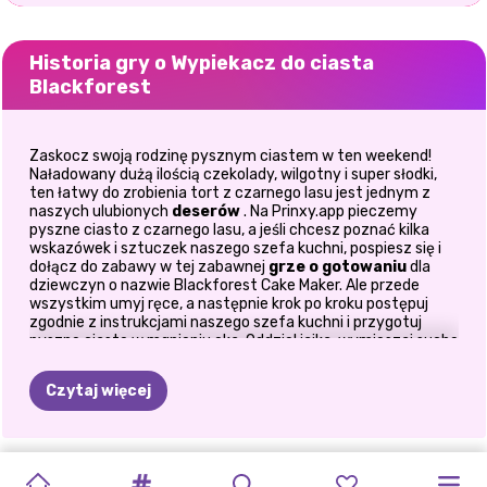
Historia gry o Wypiekacz do ciasta
Blackforest
Zaskocz swoją rodzinę pysznym ciastem w ten weekend!
Naładowany dużą ilością czekolady, wilgotny i super słodki,
ten łatwy do zrobienia tort z czarnego lasu jest jednym z
naszych ulubionych
deserów
. Na Prinxy.app pieczemy
pyszne ciasto z czarnego lasu, a jeśli chcesz poznać kilka
wskazówek i sztuczek naszego szefa kuchni, pospiesz się i
dołącz do zabawy w tej zabawnej
grze o gotowaniu
dla
dziewczyn o nazwie Blackforest Cake Maker. Ale przede
wszystkim umyj ręce, a następnie krok po kroku postępuj
zgodnie z instrukcjami naszego szefa kuchni i przygotuj
pyszne ciasto w mgnieniu oka. Oddziel jajka, wymieszaj suche
składniki w dużej misce, a następnie przygotuj się na
ukończenie serii minigier, aby dowiedzieć się, jak zrobić to
Czytaj więcej
ciasto. Upiecz ciasto zgodnie z instrukcją, a następnie
udekoruj je lukrem, bitą śmietaną, pralinkami i świeżymi
wiśniami. Baw się dobrze, grając w gry kulinarne online na
Prinxy.app!
WIELKANOCNA
LOTTA
NA
CHIŃSKI
PRZEPISY
ŚWIĘTA
ELLIE:
BFF
FERIE
PRZYGOTOWANIE
CZARNY
WITAJ
GOTOWANIE
LETNIA