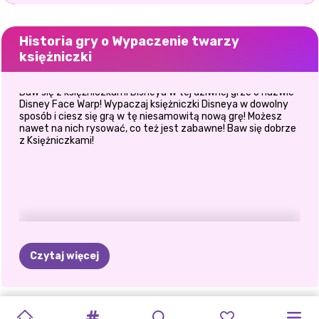
Historia gry o Wypaczenie twarzy
księżniczki
Baw się z księżniczkami Disneya w tej dziwnej grze o nazwie
Disney Face Warp! Wypaczaj księżniczki Disneya w dowolny
sposób i ciesz się grą w tę niesamowitą nową grę! Możesz
nawet na nich rysować, co też jest zabawne! Baw się dobrze
z Księżniczkami!
Czytaj więcej
NOWOROCZNE
MIEJSKIE
JESIENNA
ESTETYKA
DUMA
TIKTOK
KSIĘŻNICZKA
ZAUROCZENIE
CHIŃSKI
ROCKOWE
KSIĘŻNICZKA
MÓJ