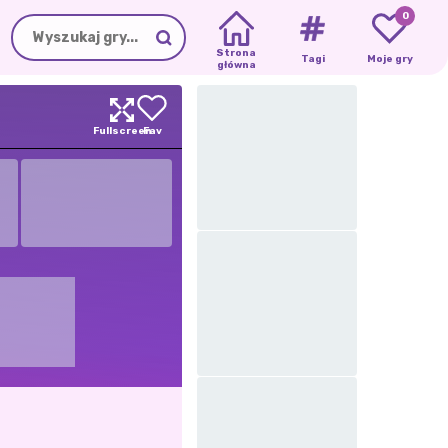
0
Strona
Tagi
Moje gry
główna