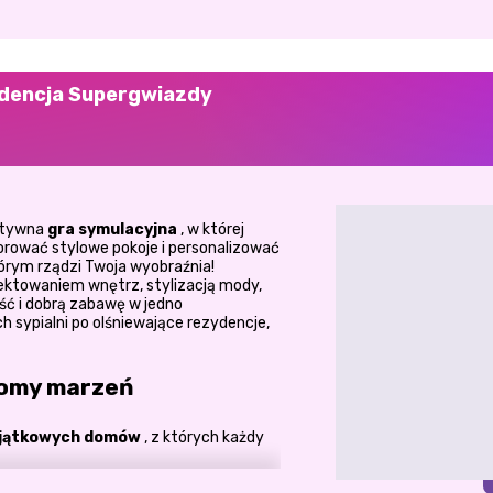
zydencja Supergwiazdy
atywna
gra symulacyjna
, w której
ować stylowe pokoje i personalizować
órym rządzi Twoja wyobraźnia!
ojektowaniem wnętrz, stylizacją mody,
ść i dobrą zabawę w jedno
 sypialni po olśniewające rezydencje,
domy marzeń
jątkowych domów
, z których każdy
nym sprzętem AGD