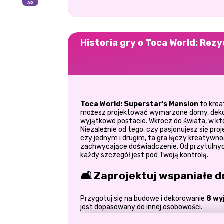
Historia gry o Toca World: Re
Toca World: Superstar's Mansion
to kre
możesz projektować wymarzone domy, dekor
wyjątkowe postacie. Wkrocz do świata, w kt
Niezależnie od tego, czy pasjonujesz się pr
czy jednym i drugim, ta gra łączy kreatywno
zachwycające doświadczenie. Od przytulnych
każdy szczegół jest pod Twoją kontrolą.
🛋️ Zaprojektuj wspaniałe 
Przygotuj się na budowę i dekorowanie
8 wy
jest dopasowany do innej osobowości.
Stwórz stylową kuchnię z nowoczes