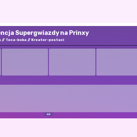
encja Supergwiazdy na Prinxy
a
Toca-boka
Kreator-postaci