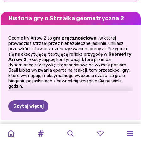
Historia gry o Strzałka geometryczna 2
Geometry Arrow 2 to
gra zręcznościowa
, w której
prowadzisz strzałę przez niebezpieczne jaskinie, unikasz
przeszkód i stawiasz czoła wyzwaniom precyzji. Przygotuj
się na ekscytującą, testującą refleks przygodę w
Geometry
Arrow 2
, ekscytującej kontynuacji, która przenosi
dynamiczną rozgrywkę zręcznościową na wyższy poziom.
Jeśli lubisz wyzwania oparte na reakcji, tory przeszkód i gry,
które wymagają maksymalnego wyczucia czasu, ta gra o
bieganiu po jaskiniach z pewnością wciągnie Cię na wiele
godzin.
Twoja misja jest prosta: bezpiecznie poprowadź strzałę
przez niebezpieczne jaskinie i dotrzyj do portalu na końcu
Czytaj więcej
każdego poziomu. Haczyk? Każda ścieżka jest pełna
podchwytliwych przeszkód, ostrych zakrętów i
niebezpieczeństw, które wystawią na próbę Twoją
koncentrację i precyzję. Gracze szukający gier podobnych do
RUMI
MIRA
GRA
RUMI
MISTRZ
MISTRZ
UCIECZKA
WĄŻ
2048
GACHA
WYBUCH
WYBUCH
Geometry Dash
lub
Geometry Dash Lite
znajdą tu
mnóstwo atrakcji dzięki szybkiej rozgrywce, wymagającym
ZOEY:
DINOZAUR
HUNTRIX
WYBUCHU
KROJENIA
ZE
LIFE
BLOKU
BLOKU
poziomom i satysfakcjonującemu rozwojowi umiejętności.