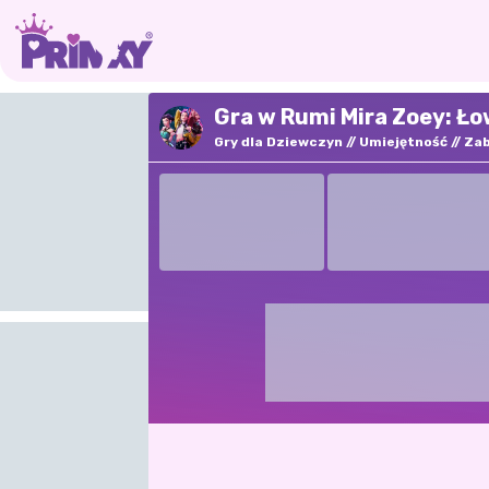
Gra w Rumi Mira Zoey: Ło
Gry dla Dziewczyn
Umiejętność
Za