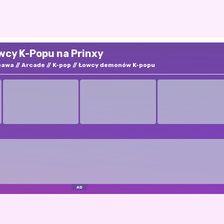
wcy K-Popu na Prinxy
bawa
Arcade
K-pop
Łowcy demonów K-popu