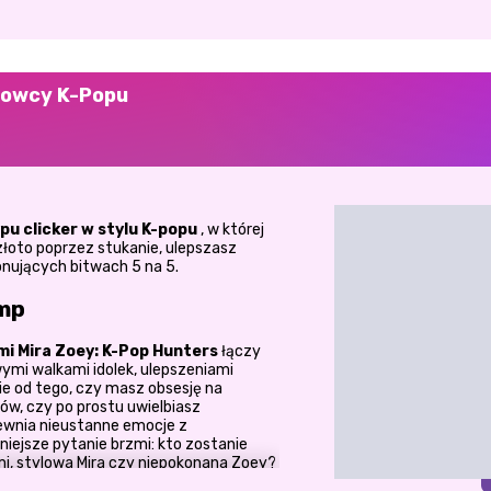
 Łowcy K-Popu
pu clicker w stylu K-popu
, w której
złoto poprzez stukanie, ulepszasz
nujących bitwach 5 na 5.
imp
i Mira Zoey: K-Pop Hunters
łączy
ymi walkami idolek, ulepszeniami
nie od tego, czy masz obsesję na
w, czy po prostu uwielbiasz
pewnia nieustanne emocje z
jsze pytanie brzmi: kto zostanie
, stylowa Mira czy niepokonana Zoey?
się niemal niemożliwy.