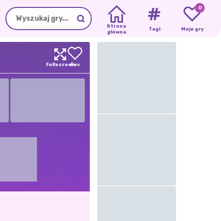
0
Strona
Tagi
Moje gry
główna