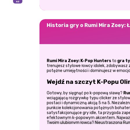
Historia gry o Rumi Mira Zoey:
Rumi Mira Zoey: K-Pop Hunters
to
gra ty
trenujesz stylowe łowcy idolek, zdobywasz 
potężne umiejętności i dominujesz w emocjo
Wejdź na szczyt K-Popu Ol
Gotowy, by sięgnąć po k-popową sławę?
Rum
wciągającą rozgrywkę typu clicker ze stylow
postaci i dynamiczną akcją 5 na 5. Niezależ
punkcie kolekcjonowania potężnych bohateró
satysfakcjonujące gry idle, ta przygoda za
efektownym k-popowym akcentem. Najważnie
Twoim ulubionym łowcą? Nieustraszona Rumi
Szczerze mówiąc, wybór tylko jednej wydaje 