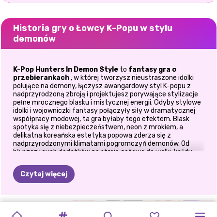
Historia gry o Łowcy K-Popu w stylu
demonów
K-Pop Hunters In Demon Style
to
fantasy gra o
przebierankach
, w której tworzysz nieustraszone idolki
polujące na demony, łączysz awangardowy styl K-popu z
nadprzyrodzoną zbroją i projektujesz porywające stylizacje
pełne mrocznego blasku i mistycznej energii. Gdyby stylowe
idolki i wojowniczki fantasy połączyły siły w dramatycznej
współpracy modowej, ta gra byłaby tego efektem. Blask
spotyka się z niebezpieczeństwem, neon z mrokiem, a
delikatna koreańska estetyka popowa zderza się z
nadprzyrodzonymi klimatami pogromczyń demonów. Od
błyszczących dodatków po stroje gotowe do walki, każdy
wybór stylizacji pomaga Ci stworzyć postać gotową do
dominacji zarówno na scenie koncertowej, jak i na polu bitwy
Czytaj więcej
demonów.
⚔️ Stwórz potężne figurki łowców
demonów
SZKOŁA
ŁAMIGŁÓWKI
RUMI
IMPREZA
ŁOWCY
BLACKPINK
WYZWANIE
KONCERT
KONCERT
K-POPOWY
K-POPOWE