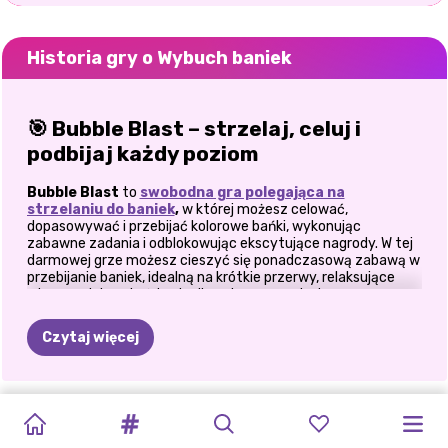
Historia gry o Wybuch baniek
🎯 Bubble Blast – strzelaj, celuj i
podbijaj każdy poziom
Bubble Blast
to
swobodna gra polegająca na
strzelaniu do baniek
,
w której możesz celować,
dopasowywać i przebijać kolorowe bańki, wykonując
zabawne zadania i odblokowując ekscytujące nagrody. W tej
darmowej grze możesz cieszyć się ponadczasową zabawą w
przebijanie baniek, idealną na krótkie przerwy, relaksujące
wieczory lub na każdą chwilę, gdy masz ochotę na
bezstresową rozrywkę.
Czytaj więcej
💥 Klasyczne strzelanie do baniek
mydlanych w nowoczesnym wydaniu
SYMULATOR
UKRADNIJ
UKŁADANKA
MONKEY
ZŁOTA
LODÓWKA:
WYBUCH
UBIERZ
HOTEL
SZEFOWIE
KAWIARNIA
W tej grze możesz strzelać bąbelkami w pasujące kolory, aby
oczyścić planszę i zbliżyć się do zwycięstwa. Zasady są
SUPERMARKETU:
BRAINROT
HEXA
MART
FARMA
IDEALNE
BLOKU
SIĘ,
ŻEBY
FEVER
ZOO
MILKSHAKE
proste, ale zabawa nie ma końca. Z mojego doświadczenia