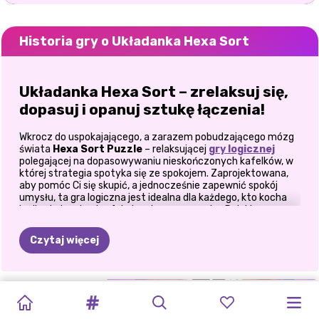
Historia gry o Układanka Hexa Sort
Układanka Hexa Sort – zrelaksuj się,
dopasuj i opanuj sztukę łączenia!
Wkrocz do uspokajającego, a zarazem pobudzającego mózg
świata
Hexa Sort Puzzle
– relaksującej
gry logicznej
polegającej na dopasowywaniu nieskończonych kafelków, w
której strategia spotyka się ze spokojem. Zaprojektowana,
aby pomóc Ci się skupić, a jednocześnie zapewnić spokój
umysłu, ta gra logiczna jest idealna dla każdego, kto kocha
logikę, kolory i satysfakcjonującą rozgrywkę. Dzięki
nieskończonej planszy, żywej grafice i prostej mechanice,
Hexa Sort Puzzle to idealne połączenie uważności i
Czytaj więcej
wyzwania umysłowego.
Jak grać – proste zasady,
WYBUCH
SORTOWANIE
SORTOWANIE
niekończąca się zabawa
SATISROOM:
WYBUCH
PUZZLE
Z
WALENTYNKOWY
PUZZLE
PORTRET
BLOKU
I
STYL:
POTRÓJNE
IDEALNIE
BLOKU
KAFELKAMI
MAHJONG
WALENTYNKOW
KSIĘŻNICZKI
Cel gry Hexa Sort Puzzle jest łatwy do zrozumienia, ale