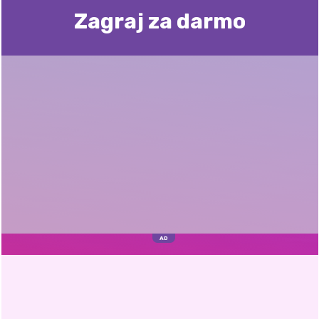
Zagraj za darmo