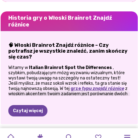
Historia gry o Włoski Brainrot Znajdź
różnice
🧠 Włoski Brainrot Znajdź różnice – Czy
potrafisz je wszystkie znaleźć, zanim skończy
się czas?
Witamy w
Italian Brainrot Spot the Differences
,
szybkim, pobudzającym mózg wyzwaniu wizualnym, które
wystawi twoją uwagę na szczegóły na ostateczny test!
Jeśli myślisz, że masz sokoli wzrok i refleks, ta gra stanie się
twoją najnowszą obsesją. W tej
grze
typu znajdź różnice
z
włoskim akcentem twoim zadaniem jest porównanie dwóch
pozornie identycznych obrazów i
wykrycie
nawet
subtelnych różnic, zanim skończy się czas. Brzmi łatwo?
Pomyśl jeszcze raz! Z 20 poziomami do pokonania i tylko
Czytaj więcej
jedną minutą na zegarze twoja percepcja wzrokowa i
koncentracja zostaną wystawione na próbę.
🕹️ Jak grać:
MAŁA
POSPRZĄTAJ
SORTOWANIE
WIELKANOCNY
SZCZĘŚLIWE
PUZZLE
Z
KRÓLOWA
ZIMOWA
LOTTA
NA
TAJEMNICA
PRZYGODY