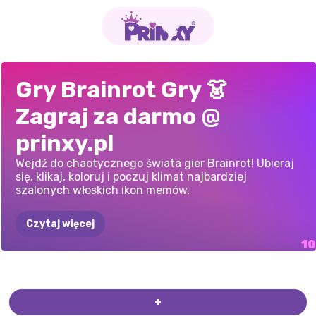
UKRADNIJ
BRAINROTS:
OD
NERDA
DO
WŁOSKI
MUKBANG
MEME:
WŁOSKIE
PIERWSZA
POKOLORUJMY
BRAINROT
WŁOSKI
Gry Brainrot Gry 👗
BRAINROT
UBIERANIE
SIĘ
I
POPULARNEGO:
BRAINBOT
GRA
ASMR
ZWIERZĘTA:
RANDKA
Z
ZWIERZĘTA,
MERGE:
UPUŚĆ
BRAINROT
Zagraj za darmo @
ORIGINAL
3D
PROJEKTOWANIE
BALLERINA
ZGADNIJ
KTO
STWÓRZ
WŁASNE
TANCERKĄ
KTÓRE
ROBIĄ
Z
ŁAMIGŁÓWKĘ
ZNAJDŹ
RÓŻNICE
WNĘTRZ
CAPPUCCINA
prinxy.pl
ZWIERZĘ
KAPUCYNKĄ
MÓZGU
BURZĘ
Wejdź do chaotycznego świata gier Brainrot! Ubieraj
się, klikaj, koloruj i poczuj klimat najbardziej
szalonych włoskich ikon memów.
Czytaj więcej
+