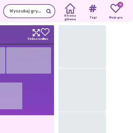
0
Strona
Tagi
Moje gry
główna