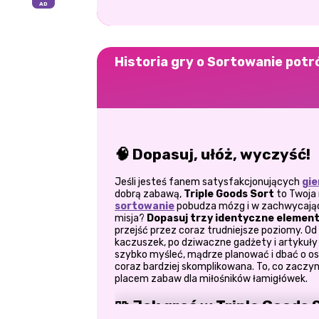
Historia gry o Sortowanie pot
🧠 Dopasuj, ułóż, wyczyść!
Jeśli jesteś fanem satysfakcjonujących
gie
dobrą zabawą,
Triple Goods Sort
to Twoja 
sortowanie
pobudza mózg i w zachwycając
misja?
Dopasuj trzy identyczne element
przejść przez coraz trudniejsze poziomy. 
kaczuszek, po dziwaczne gadżety i artyku
szybko myśleć, mądrze planować i dbać o ost
coraz bardziej skomplikowana. To, co zaczyn
placem zabaw dla miłośników łamigłówek.
🧩 Jak grać w Triple Goods 