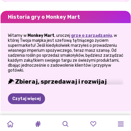
Historia gry o Monkey Mart
Witamy w
Monkey Mart
, uroczej
grze o zarządzaniu
, w
której Twoja małpka jest szefową tętniącego życiem
supermarketu! Jeśli kiedykolwiek marzyłeś o prowadzeniu
własnego imperium spożywczego, teraz masz szansę. Od
sadzenia roślin po sprzedaż smakołyków, będziesz zarządzać
każdym zakątkiem swojego targu ze świeżymi produktami,
dbając jednocześnie o zadowolenie klientów i przypływ
gotówki.
🌽 Zbieraj, sprzedawaj i rozwijaj
Zacznij od małych upraw, takich jak banany, kukurydza i
orzeszki ziemne. Zbierz je, zapełnij półki i obserwuj, jak chętni
Czytaj więcej
klienci ustawiają się w kolejkach. Wraz z rozwojem firmy
odblokuj nowe alejki pełne ekscytujących produktów, takich
jak jajka, pszenica i ziarna kawy. Z każdym rozszerzeniem
rynek staje się coraz bardziej ożywiony, a zyski gwałtownie
ZŁOTA
SYMULATOR
UCIECZKA
LOTTA
NA
GRA
W
NAGRODA
KONCERT
WYZWANIE
PRZYTUL
SZEFOWIE
KAWIARNIA
OLLIE
rosną. Ale to nie wszystko. Odblokowując kolejne poziomy,
Twoje zbiory mogą zostać przekształcone w zaawansowane
FARMA
KOTA:
Z
BIURA
RATUNEK
UBIERANIE
SUPERSTAR
NEONOWYCH
TWINCHELLI
DZIEŃ
ZOO
MILKSHAKE
IDZIE
DO