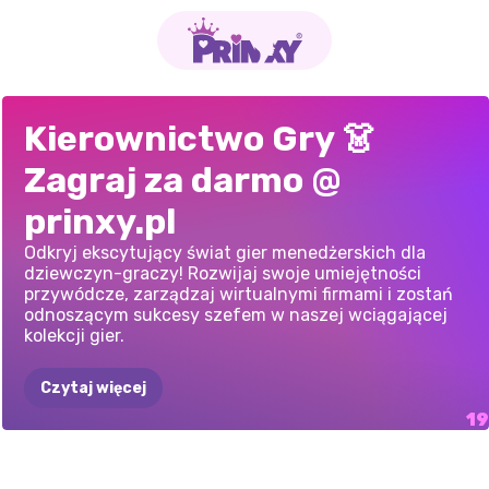
SYMULATOR
IMPERIUM
MÓJ
SALON
MIASTO
SZEF
KUCHNI
SYMULATOR
MÓJ
SKLEP
Z
SYMULATOR
POTENTAT
W
HERBACIARNIA
FOOD
TRUCK:
SYMULATOR
IMPERIUM
MONKEY
MART
Kierownictwo Gry 👗
KASJERA
SUPERMARKETÓW
PIELĘGNACJI
GOTOWANIA
TYCOON
RESTAURACJI
TELEFONAMI
SUPERMARKETU:
OPIECE
NAD
KIKI:
KAWIARNIA
GRY
KULINARNE
SUPERMARKETU:
GOTOWANIA
Zagraj za darmo @
SKLEPOWEGO
3D
ZWIERZĄT:
BURGEROWEJ
3D
KASJER
ZWIERZĘTAMI
ZE
ZWIERZĘTAMI
SKLEP
MARZEŃ
UBIERANKA
OBBY
prinxy.pl
SKLEPOWY
3D
Odkryj ekscytujący świat gier menedżerskich dla
dziewczyn-graczy! Rozwijaj swoje umiejętności
przywódcze, zarządzaj wirtualnymi firmami i zostań
odnoszącym sukcesy szefem w naszej wciągającej
kolekcji gier.
Czytaj więcej
UCIECZKA
Z
HOTEL
FEVER
PAMIĘTNIK
MAMY:
SZEFOWIE
ZOO
KAWIARNIA
BIURA
DO
TEJ
TYCOON
GRY
KULINARNE
MILKSHAKE