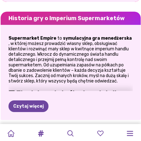
Historia gry o Imperium Supermarketów
Supermarket Empire
to
symulacyjna gra menedżerska
, w której możesz prowadzić własny sklep, obsługiwać
klientów i rozwinąć mały sklep w kwitnące imperium handlu
detalicznego. Wkrocz do dynamicznego świata handlu
detalicznego i przejmij pełną kontrolę nad swoim
supermarketem. Od uzupełniania zapasów na półkach po
dbanie o zadowolenie klientów – każda decyzja kształtuje
Twój sukces. Zacznij od małych kroków, myśl na dużą skalę i
stwórz sklep, który wszyscy będą chętnie odwiedzać.
🏪 Zbuduj swoje królestwo detaliczne
Każde imperium zaczyna od jednego sklepu.
Czytaj więcej
Zacznij od małego supermarketu
Rozszerz swoją przestrzeń, zarabiając pieniądze
Dodaj nowe sekcje i produkty
MÓJ
MIASTO
SZEF
SYMULATOR
POTENTAT
HERBACIARNIA
MONKEY
SYMULATOR
COOKINGDOM:
KAWIARNIA
Zmień swój sklep w tętniące życiem centrum
biznesowe
SALON
GOTOWANIA
KUCHNI
SUPERMARKETU:
W
OPIECE
KIKI:
MART
KOTA:
GOTUJ
I
MILKSHAKE