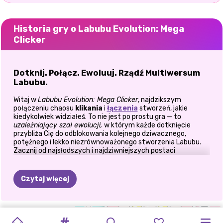
Historia gry o Labubu Evolution: Mega
Clicker
Dotknij. Połącz. Ewoluuj. Rządź Multiwersum
Labubu.
Witaj w
Labubu Evolution: Mega Clicker
, najdzikszym
połączeniu chaosu
klikania
i
łączenia
stworzeń, jakie
kiedykolwiek widziałeś. To nie jest po prostu gra — to
uzależniający szał ewolucji,
w którym każde dotknięcie
przybliża Cię do odblokowania kolejnego dziwacznego,
potężnego i lekko niezrównoważonego stworzenia Labubu.
Zacznij od najsłodszych i najdziwniejszych postaci
podstawowych, łącz duplikaty i wspinaj się po ewolucyjnym
łańcuchu pokarmowym. Im więcej klikasz, tym szybciej
zarabiasz. Im więcej łączysz, tym silniejszy staje się Twój
Czytaj więcej
Labubus. To najlepsza gra bezczynnościowa z odrobiną mega
mutanta.
🔁 Jak grać
KOLOROWANKA
BRAINROT
PIZZA
WPISZ
TRAFNY
LOL
PAMIĘTNIK
WITAJ
WYZWANIE
PRZYGODY