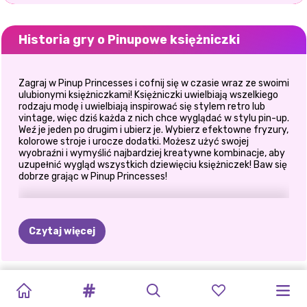
Historia gry o Pinupowe księżniczki
Zagraj w Pinup Princesses i cofnij się w czasie wraz ze swoimi
ulubionymi księżniczkami! Księżniczki uwielbiają wszelkiego
rodzaju modę i uwielbiają inspirować się stylem retro lub
vintage, więc dziś każda z nich chce wyglądać w stylu pin-up.
Weź je jeden po drugim i ubierz je. Wybierz efektowne fryzury,
kolorowe stroje i urocze dodatki. Możesz użyć swojej
wyobraźni i wymyślić najbardziej kreatywne kombinacje, aby
uzupełnić wygląd wszystkich dziewięciu księżniczek! Baw się
dobrze grając w Pinup Princesses!
Czytaj więcej
NOWOROCZNE
MIEJSKIE
JESIENNA
ESTETYKA
DUMA
TIKTOK
KSIĘŻNICZKA
ZAUROCZENIE
CHIŃSKI
ROCKOWE
KSIĘŻNICZKA
MÓJ
ŚWIĘTO
STROJE
MODA
NA
LATA
TĘCZOWA
TRENDS:
OJCZYZNA
KSIĘŻNICZKI
NOWY
ROK
BALERINY
ANTI-
IDEALNY