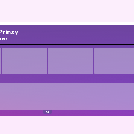
Prinxy
zzle