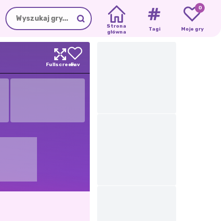
0
Strona
Tagi
Moje gry
główna