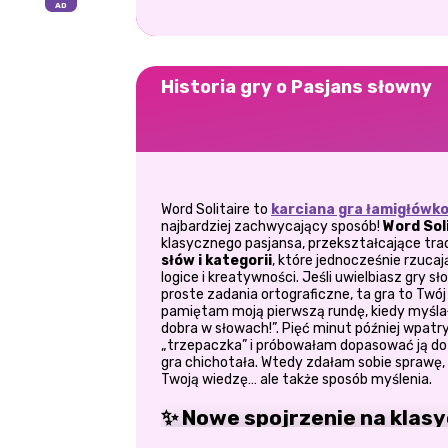
Historia gry o Pasjans słowny
Word Solitaire to
karciana gra łamigłówk
najbardziej zachwycający sposób!
Word Sol
klasycznego pasjansa, przekształcające tr
słów i kategorii
, które jednocześnie rzuc
logice i kreatywności. Jeśli uwielbiasz gry 
proste zadania ortograficzne, ta gra to Tw
pamiętam moją pierwszą rundę, kiedy myślała
dobra w słowach!”. Pięć minut później wpat
„trzepaczka” i próbowałam dopasować ją do 
gra chichotała. Wtedy zdałam sobie sprawę, 
Twoją wiedzę… ale także sposób myślenia.
✨
Nowe spojrzenie na klas