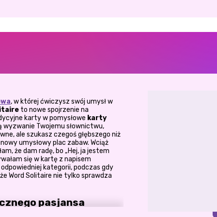
owa
, w której ćwiczysz swój umysł w
itaire
to nowe spojrzenie na
adycyjne karty w pomysłowe
karty
ają wyzwanie Twojemu słownictwu,
słowne, ale szukasz czegoś głębszego niż
ój nowy umysłowy plac zabaw. Wciąż
m, że dam radę, bo „Hej, ja jestem
rywałam się w kartę z napisem
odpowiedniej kategorii, podczas gdy
że Word Solitaire nie tylko sprawdza
ycznego pasjansa