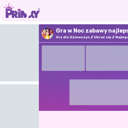
Gra w Noc zabawy najleps
Gry dla Dziewczyn
Ubrać się
Najlep