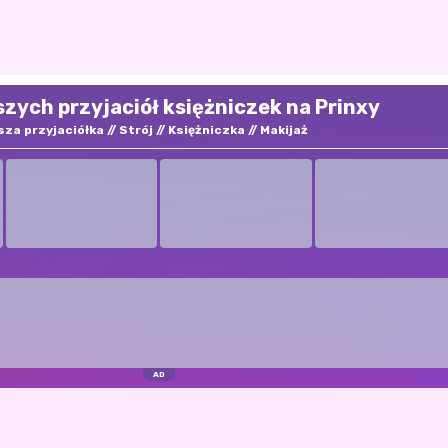
zych przyjaciół księżniczek na Prinxy
sza przyjaciółka
Strój
Księżniczka
Makijaż