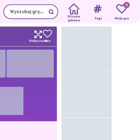
0
Strona
Tagi
Moje gry
główna