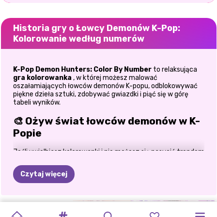
Historia gry o Łowcy Demonów K-Pop:
Kolorowanie według numerów
K-Pop Demon Hunters: Color By Number
to relaksująca
gra kolorowanka
, w której możesz malować
oszałamiających łowców demonów K-popu, odblokowywać
piękne dzieła sztuki, zdobywać gwiazdki i piąć się w górę
tabeli wyników.
🎨 Ożyw świat łowców demonów w K-
Popie
Jeśli uwielbiasz kolorowanki i nie możesz się nasycić trendem
K-Pop Demon Hunters
, ta kreatywna przygoda to idealny
sposób na relaks.
K-Pop Demon Hunters: Color By
Czytaj więcej
Number
łączy uspokajającą rozgrywkę polegającą na
malowaniu po numerach z przyciągającymi wzrok
postaciami inspirowanymi ekscytującym światem K-popu,
mody, muzyki i fantasy. Każdy obrazek zaczyna się od
HUNTRIX:
RUMI
MIRA
ŁOWCY
ROMANTYCZNA
KPOP
IDOL
KOLOROWANKA:
MODA
KOREAŃSKI
KONCERT
K-POPOWY
K-POPOWE
prostego konturu, czekającego na Twój artystyczny akcent.