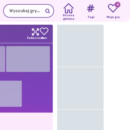
0
Strona
Tagi
Moje gry
główna