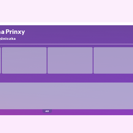
na Prinxy
ężniczka