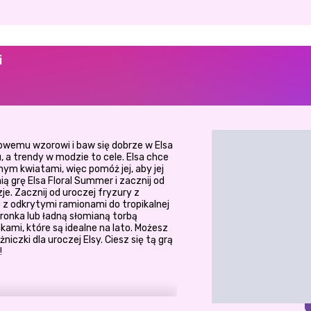
i
towemu wzorowi i baw się dobrze w Elsa
, a trendy w modzie to cele. Elsa chce
nym kwiatami, więc pomóż jej, aby jej
ią grę Elsa Floral Summer i zacznij od
je. Zacznij od uroczej fryzury z
 z odkrytymi ramionami do tropikalnej
dronka lub ładną słomianą torbą
kami, które są idealne na lato. Możesz
iczki dla uroczej Elsy. Ciesz się tą grą
!