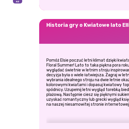
Historia gry o Kwiatowe lato Ell
Pomóż Elsie poczuć letni klimat dzięki kwia
Floral Summer! Lato to taka piękna pora roku
wyglądać świetnie w letnim stroju inspirowa
decyzja była o wiele łatwiejsza. Zagraj w letn
wybrania idealnego stroju na dwie letnie okaz
kolorowymi kwiatami i dopasuj kwiatowy top
spódnicy. Uzupełnij letni wygląd torebką bie
plażową. Następnie ciesz się pięknymi sukien
uzyskać romantyczny lub grecki wygląd księżn
na naszej niesamowitej stronie internetowej