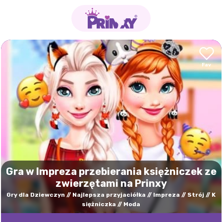
Gra w Impreza przebierania księżniczek ze
zwierzętami na Prinxy
Gry dla Dziewczyn
Najlepsza przyjaciółka
Impreza
Strój
K
siężniczka
Moda