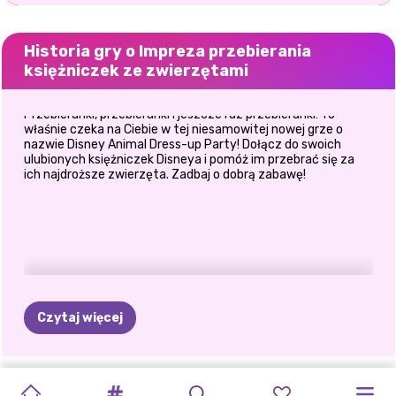
Historia gry o Impreza przebierania
księżniczek ze zwierzętami
Przebieranki, przebieranki i jeszcze raz przebieranki! To
właśnie czeka na Ciebie w tej niesamowitej nowej grze o
nazwie Disney Animal Dress-up Party! Dołącz do swoich
ulubionych księżniczek Disneya i pomóż im przebrać się za
ich najdroższe zwierzęta. Zadbaj o dobrą zabawę!
Czytaj więcej
NOWOROCZNE
O
MÓJ
ZŁOTA
BRZYDKI
BFF
FERIE
PRZYTUL
SYLWESTER
BFF
NAJLEPSI
NIEBIAŃSKIE
TĘCZOWA
BLONDYNKI