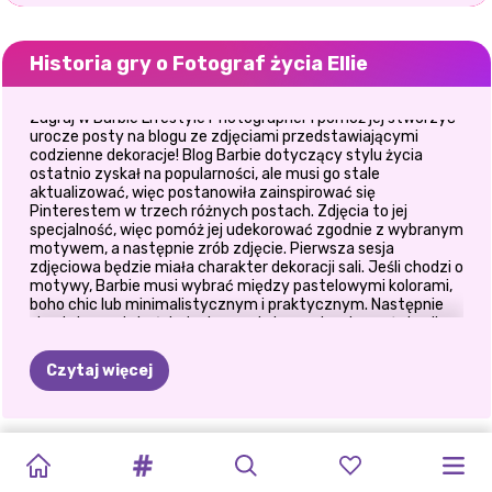
Historia gry o Fotograf życia Ellie
Zagraj w Barbie Lifestyle Photographer i pomóż jej stworzyć
urocze posty na blogu ze zdjęciami przedstawiającymi
codzienne dekoracje! Blog Barbie dotyczący stylu życia
ostatnio zyskał na popularności, ale musi go stale
aktualizować, więc postanowiła zainspirować się
Pinterestem w trzech różnych postach. Zdjęcia to jej
specjalność, więc pomóż jej udekorować zgodnie z wybranym
motywem, a następnie zrób zdjęcie. Pierwsza sesja
zdjęciowa będzie miała charakter dekoracji sali. Jeśli chodzi o
motywy, Barbie musi wybrać między pastelowymi kolorami,
boho chic lub minimalistycznym i praktycznym. Następnie
skupi się na stole śniadaniowym i chce zainspirować się albo
zdrowym, albo wegańskim. W końcu nie ma bloga
lifestylowego bez stroju dnia. Jej motywem przewodnim
Czytaj więcej
może być przyjęcie koktajlowe, swobodna stylizacja na letni
dzień lub romantyczny strój na pierwszą randkę. Ciesz się grą
w naszą uroczą grę!
BLASK
TRUSKAWKA
KWIATOWE
ESTETYKA
ZIMOWE
LETNIA
ŚWIĘTO
LETNIE
LETNIE
PRZYJACIÓŁKI
TROPIKALNE
CAŁOROCZNA
#ŻYCIEPLAŻOWE
TRENDY
LATA
WAKACJE
WYCIECZKA
LATA
WSPOMNIENIA
WARKOCZE
BOHO
WAKACJE
FASHIONISTKA: