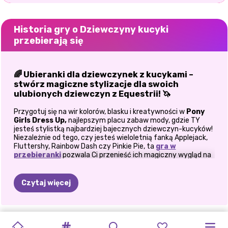
Historia gry o Dziewczyny kucyki
przebierają się
🌈 Ubieranki dla dziewczynek z kucykami –
stwórz magiczne stylizacje dla swoich
ulubionych dziewczyn z Equestrii! 🦄
Przygotuj się na wir kolorów, blasku i kreatywności w
Pony
Girls Dress Up,
najlepszym placu zabaw mody, gdzie TY
jesteś stylistką najbardziej bajecznych dziewczyn-kucyków!
Niezależnie od tego, czy jesteś wieloletnią fanką Applejack,
Fluttershy, Rainbow Dash czy Pinkie Pie, ta
gra w
przebieranki
pozwala Ci przenieść ich magiczny wygląd na
zupełnie nowy poziom. Wkrocz do zaczarowanego świata
Equestrii, gdzie moda jest równie ważna jak przyjaźń! W tej
zachwycającej przygodzie z przebierankami możesz
Czytaj więcej
dostosować swoje ulubione dziewczyny-kucyki od stóp do
głów. Mieszaj i dopasowuj żywe stroje, fantazyjne fryzury,
oszałamiający makijaż i wiele więcej, aby stworzyć
olśniewające stylizacje, które odzwierciedlają wyjątkową
DZIEWCZYNY
SALON
MAKIJAŻ
ŁADNY
MAGICZNA
STYL
COSPLAY
NOWOCZESNE
UJAWNIONO
JESIEŃ
DZIEWCZYNY
osobowość każdej postaci.