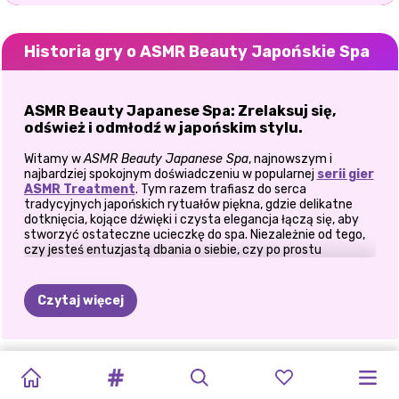
Historia gry o ASMR Beauty Japońskie Spa
ASMR Beauty Japanese Spa: Zrelaksuj się,
odśwież i odmłodź w japońskim stylu.
Witamy w
ASMR Beauty Japanese Spa
, najnowszym i
najbardziej spokojnym doświadczeniu w popularnej
serii gier
ASMR Treatment
. Tym razem trafiasz do serca
tradycyjnych japońskich rytuałów piękna, gdzie delikatne
dotknięcia, kojące dźwięki i czysta elegancja łączą się, aby
stworzyć ostateczne ucieczkę do spa. Niezależnie od tego,
czy jesteś entuzjastą dbania o siebie, czy po prostu
uwielbiasz uspokajające mrowienie ASMR, ta gra zaprasza Cię
do zwolnienia tempa i oddania się sesji relaksu całego ciała —
bez odchodzenia od ekranu.
Czytaj więcej
🛁 Rozpocznij rytuał: kąpiel, masaż i spokój
Rozpocznij dzień w spa swojego klienta od spokojnej kąpieli w
ASMR
KOREAŃSKI
GRA
SALON
SALON
STUDIO
PODRÓŻUJ
POWRÓT
2
PIELĘGNACJA
KSIĘŻNICZKI
ELLIE
RUDZIELEC
parującej kąpieli w stylu japońskim. Pozwól, aby ciepła woda,
płatki kwiatów i naturalne zapachy nadały ton. Następnie
GIRL:
SALON
RYSUNKOWA
URODY
PIĘKNOŚCI
MAKIJAŻU
ZE
MNĄ:
METAMORFOZA
SKÓRY
-
PRZYGOTUJ
PRZYGOTUJ